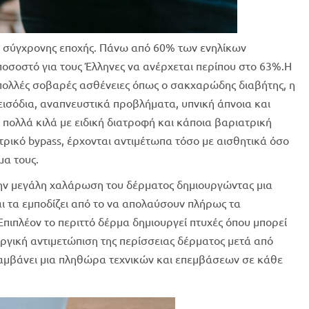
ης σύγχρονης εποχής. Πάνω από 60% των ενηλίκων
ποσοστό για τους Έλληνες να ανέρχεται περίπου στο 63%.Η
πολλές σοβαρές ασθένειες όπως ο σακχαρώδης διαβήτης, η
ισόδια, αναπνευστικά προβλήματα, υπνική άπνοια και
πολλά κιλά με ειδική διατροφή και κάποια βαριατρική
ρικό bypass, έρχονται αντιμέτωπα τόσο με αισθητικά όσο
μα τους.
την μεγάλη χαλάρωση του δέρματος δημιουργώντας μια
ι τα εμποδίζει από το να απολαύσουν πλήρως τα
πιπλέον το περιττό δέρμα δημιουργεί πτυχές όπου μπορεί
υργική αντιμετώπιση της περίσσειας δέρματος μετά από
αμβάνει μια πληθώρα τεχνικών και επεμβάσεων σε κάθε