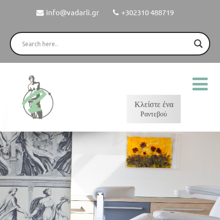
info@vadarli.gr
+302310 488719
Κλείστε ένα
Ραντεβού