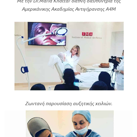
Με την Dr.Maria Khattar διεθνή διευθύντρια της
Αμερικάνικης Ακαδημίας Αντιγήρανσης Α4Μ
Ζωντανή παρουσίαση αυξητικής χειλιών.