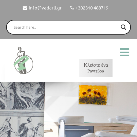
info@vadarli.gr
+302310 488719
Κλείστε ένα
Ραντεβού