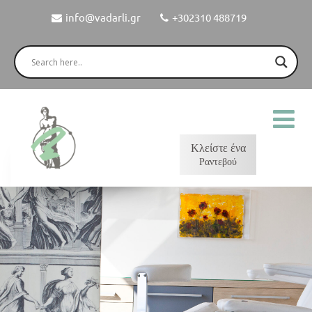
info@vadarli.gr
+302310 488719
Κλείστε ένα
Ραντεβού