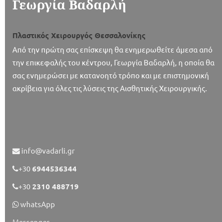
Γεωργία Βαδαρλή
Πλαστικός Χειρουργός Θεσσαλονίκης
Από την πρώτη σας επίσκεψη θα ενημερωθείτε άμεσα από
την επικεφαλής του κέντρου, Γεωργία Βαδαρλή, η οποία θα
σας ενημερώσει με κατανοητό τρόπο και με επιστημονική
ακρίβεια για όλες τις λύσεις της Αισθητικής Χειρουργικής.
info@vadarli.gr
+30
6944536344
+30
2310 488719
whatsApp
Messenger