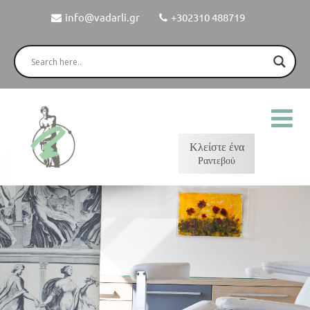
info@vadarli.gr
+302310 488719
Κλείστε ένα
Ραντεβού