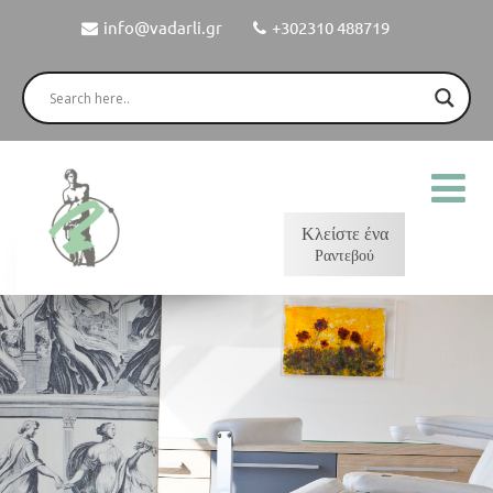
info@vadarli.gr
+302310 488719
Κλείστε ένα
Ραντεβού