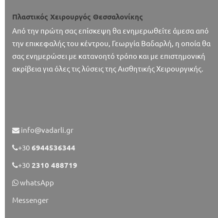
Πλαστικός Χειρουργός Θεσσαλονίκης
Από την πρώτη σας επίσκεψη θα ενημερωθείτε άμεσα από
την επικεφαλής του κέντρου, Γεωργία Βαδαρλή, η οποία θα
σας ενημερώσει με κατανοητό τρόπο και με επιστημονική
ακρίβεια για όλες τις λύσεις της Αισθητικής Χειρουργικής.
info@vadarli.gr
+30
6944536344
+30
2310 488719
whatsApp
Messenger