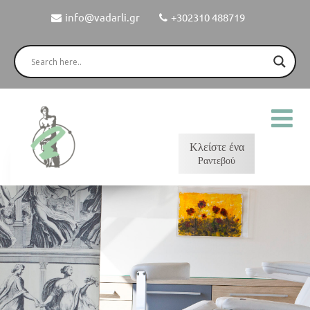
info@vadarli.gr
+302310 488719
Κλείστε ένα
Ραντεβού