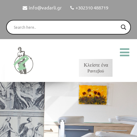
info@vadarli.gr
+302310 488719
Κλείστε ένα
Ραντεβού