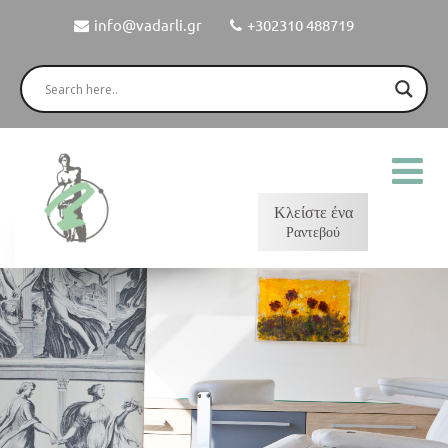
info@vadarli.gr
+302310 488719
Κλείστε ένα
Ραντεβού