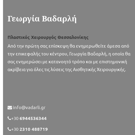
Γεωργία Βαδαρλή
Πλαστικός Χειρουργός Θεσσαλονίκης
Από την πρώτη σας επίσκεψη θα ενημερωθείτε άμεσα από
την επικεφαλής του κέντρου, Γεωργία Βαδαρλή, η οποία θα
σας ενημερώσει με κατανοητό τρόπο και με επιστημονική
ακρίβεια για όλες τις λύσεις της Αισθητικής Χειρουργικής.
info@vadarli.gr
+30
6944536344
+30
2310 488719