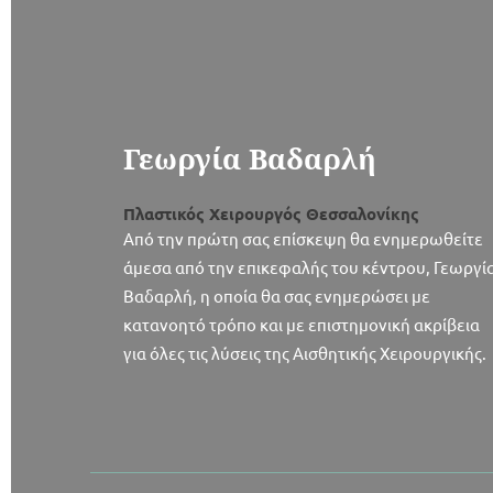
Γεωργία Βαδαρλή
Πλαστικός Χειρουργός Θεσσαλονίκης
Από την πρώτη σας επίσκεψη θα ενημερωθείτε
άμεσα από την επικεφαλής του κέντρου, Γεωργί
Βαδαρλή, η οποία θα σας ενημερώσει με
κατανοητό τρόπο και με επιστημονική ακρίβεια
για όλες τις λύσεις της Αισθητικής Χειρουργικής.