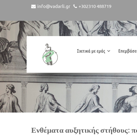
info@vadarli.gr
+302310 488719
Σχετικά με εμάς
Επεμβάσε
Ενθέματα αυξητικής στήθους: πο