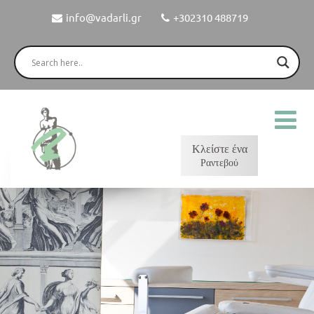
info@vadarli.gr
+302310 488719
Κλείστε ένα
Ραντεβού