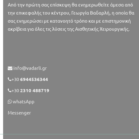
Από την πρώτη σας επίσκεψη θα ενημερωθείτε άμεσα από
την επικεφαλής του κέντρου, Γεωργία Βαδαρλή, η οποία θα
σας ενημερώσει με κατανοητό τρόπο και με επιστημονική
ακρίβεια για όλες τις λύσεις της Αισθητικής Χειρουργικής.
info@vadarli.gr
+30
6944536344
+30
2310 488719
whatsApp
Messenger