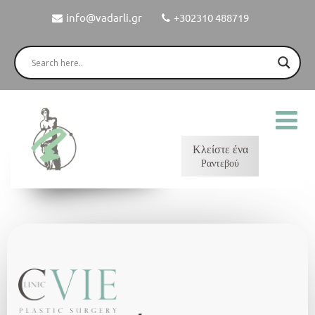
info@vadarli.gr
+302310 488719
Κλείστε ένα
Ραντεβού