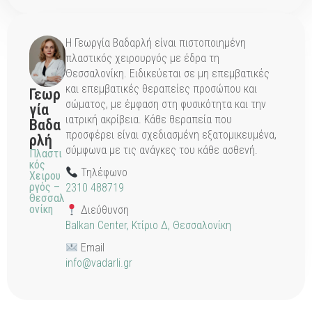
Η Γεωργία Βαδαρλή είναι πιστοποιημένη
πλαστικός χειρουργός με έδρα τη
Θεσσαλονίκη. Ειδικεύεται σε μη επεμβατικές
και επεμβατικές θεραπείες προσώπου και
Γεωρ
σώματος, με έμφαση στη φυσικότητα και την
γία
ιατρική ακρίβεια. Κάθε θεραπεία που
Βαδα
προσφέρει είναι σχεδιασμένη εξατομικευμένα,
ρλή
σύμφωνα με τις ανάγκες του κάθε ασθενή.
Πλαστι
κός
Τηλέφωνο
Χειρου
ργός –
2310 488719
Θεσσαλ
ονίκη
Διεύθυνση
Balkan Center, Κτίριο Δ, Θεσσαλονίκη
Email
info@vadarli.gr