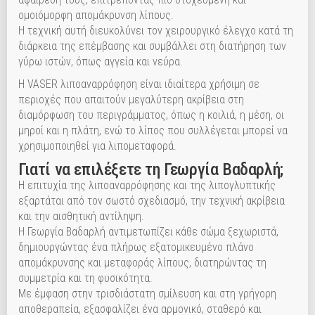
ομοιόμορφη απομάκρυνση λίπους.
Η τεχνική αυτή διευκολύνει τον χειρουργικό έλεγχο κατά τη
διάρκεια της επέμβασης και συμβάλλει στη διατήρηση των
γύρω ιστών, όπως αγγεία και νεύρα.
Η VASER λιποαναρρόφηση είναι ιδιαίτερα χρήσιμη σε
περιοχές που απαιτούν μεγαλύτερη ακρίβεια στη
διαμόρφωση του περιγράμματος, όπως η κοιλιά, η μέση, οι
μηροί και η πλάτη, ενώ το λίπος που συλλέγεται μπορεί να
χρησιμοποιηθεί για λιπομεταφορά.
Γιατί να επιλέξετε τη Γεωργία Βαδαρλή;
Η επιτυχία της λιποαναρρόφησης και της λιπογλυπτικής
εξαρτάται από τον σωστό σχεδιασμό, την τεχνική ακρίβεια
και την αισθητική αντίληψη.
Η Γεωργία Βαδαρλή αντιμετωπίζει κάθε σώμα ξεχωριστά,
δημιουργώντας ένα πλήρως εξατομικευμένο πλάνο
απομάκρυνσης και μεταφοράς λίπους, διατηρώντας τη
συμμετρία και τη φυσικότητα.
Με έμφαση στην τρισδιάστατη σμίλευση και στη γρήγορη
αποθεραπεία, εξασφαλίζει ένα αρμονικό, σταθερό και