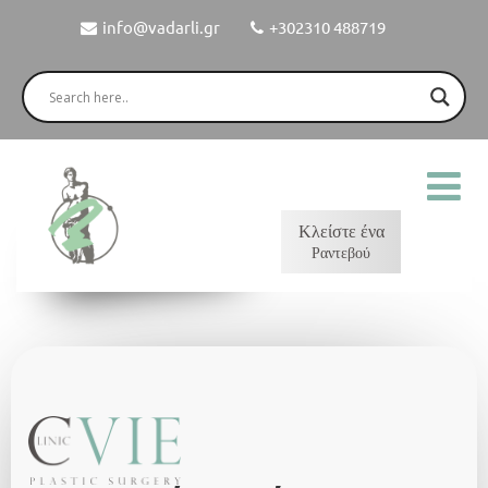
info@vadarli.gr
+302310 488719
Κλείστε ένα
Ραντεβού