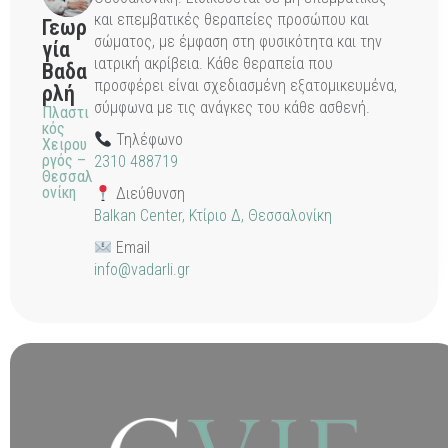
και επεμβατικές θεραπείες προσώπου και
Γεωρ
σώματος, με έμφαση στη φυσικότητα και την
γία
ιατρική ακρίβεια. Κάθε θεραπεία που
Βαδα
προσφέρει είναι σχεδιασμένη εξατομικευμένα,
ρλή
σύμφωνα με τις ανάγκες του κάθε ασθενή.
Πλαστι
κός
Τηλέφωνο
Χειρου
ργός –
2310 488719
Θεσσαλ
ονίκη
Διεύθυνση
Balkan Center, Κτίριο Δ, Θεσσαλονίκη
Email
info@vadarli.gr