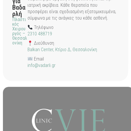
γία
ιατρική ακρίβεια. Κάθε θεραπεία που
Βαδα
προσφέρει είναι σχεδιασμένη εξατομικευμένα,
ρλή
σύμφωνα με τις ανάγκες του κάθε ασθενή.
Πλαστι
κός
Τηλέφωνο
Χειρου
ργός –
2310 488719
Θεσσαλ
ονίκη
Διεύθυνση
Balkan Center, Κτίριο Δ, Θεσσαλονίκη
Email
info@vadarli.gr