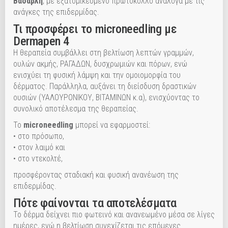
Βαδαρλή
, με εξατομικευμένο πρωτόκολλο ανάλογα με τις
ανάγκες της επιδερμίδας.
Τι προσφέρει το microneedling με
Dermapen 4
Η θεραπεία συμβάλλει στη βελτίωση λεπτών γραμμών,
ουλών ακμής, ΡΑΓΑΔΩΝ, δυσχρωμιών και πόρων, ενώ
ενισχύει τη φυσική λάμψη και την ομοιομορφία του
δέρματος. Παράλληλα, αυξάνει τη διείσδυση δραστικών
ουσιών (ΥΑΛΟΥΡΟΝΙΚΟΥ, ΒΙΤΑΜΙΝΩΝ κ.α), ενισχύοντας το
συνολικό αποτέλεσμα της θεραπείας.
Το
microneedling
μπορεί να εφαρμοστεί:
• στο πρόσωπο,
• στον λαιμό και
• στο ντεκολτέ,
προσφέροντας σταδιακή και φυσική ανανέωση της
επιδερμίδας.
Πότε φαίνονται τα αποτελέσματα
Το δέρμα δείχνει πιο φωτεινό και ανανεωμένο μέσα σε λίγες
ημέρες, ενώ η βελτίωση συνεχίζεται τις επόμενες