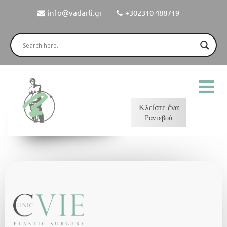
info@vadarli.gr
+302310 488719
Κλείστε ένα
Ραντεβού