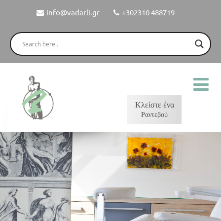
info@vadarli.gr
+302310 488719
Κλείστε ένα
Ραντεβού