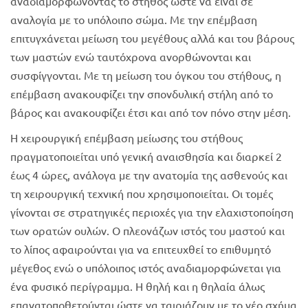
αναδιαμορφώνοντας το στήθος ώστε να είναι σε
αναλογία με το υπόλοιπο σώμα. Με την επέμβαση
επιτυγχάνεται μείωση του μεγέθους αλλά και του βάρους
των μαστών ενώ ταυτόχρονα ανορθώνονται και
συσφίγγονται. Με τη μείωση του όγκου του στήθους, η
επέμβαση ανακουφίζει την σπονδυλική στήλη από το
βάρος και ανακουφίζει έτσι και από τον πόνο στην μέση.
Η χειρουργική επέμβαση μείωσης του στήθους
πραγματοποιείται υπό γενική αναισθησία και διαρκεί 2
έως 4 ώρες, ανάλογα με την ανατομία της ασθενούς και
τη χειρουργική τεχνική που χρησιμοποιείται. Οι τομές
γίνονται σε στρατηγικές περιοχές για την ελαχιστοποίηση
των ορατών ουλών. Ο πλεονάζων ιστός του μαστού και
το λίπος αφαιρούνται για να επιτευχθεί το επιθυμητό
μέγεθος ενώ ο υπόλοιπος ιστός αναδιαμορφώνεται για
ένα φυσικό περίγραμμα. Η θηλή και η θηλαία άλως
επανατοποθετούνται ώστε να ταιριάζουν με το νέο σχήμα