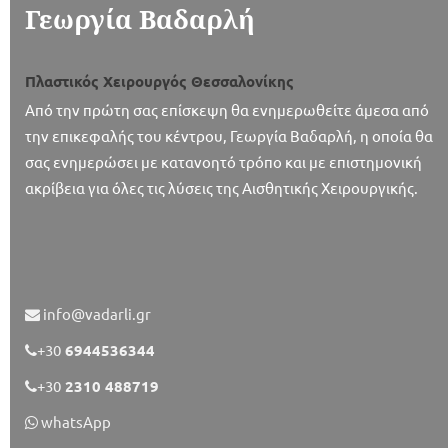
Γεωργία Βαδαρλή
Πλαστικός Χειρουργός Θεσσαλονίκης
Από την πρώτη σας επίσκεψη θα ενημερωθείτε άμεσα από
την επικεφαλής του κέντρου, Γεωργία Βαδαρλή, η οποία θα
σας ενημερώσει με κατανοητό τρόπο και με επιστημονική
ακρίβεια για όλες τις λύσεις της Αισθητικής Χειρουργικής.
info@vadarli.gr
+30
6944536344
+30
2310 488719
whatsApp