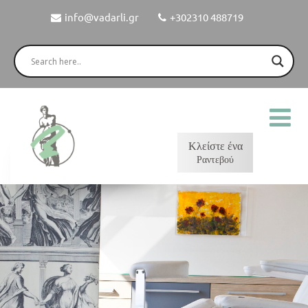
info@vadarli.gr
+302310 488719
Κλείστε ένα
Ραντεβού