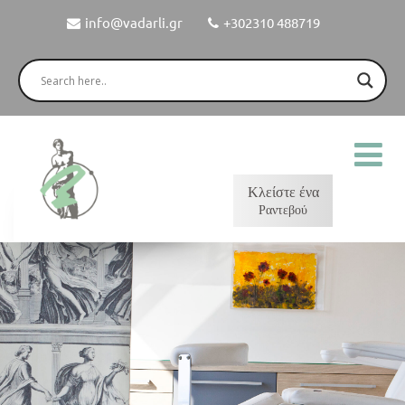
info@vadarli.gr
+302310 488719
Κλείστε ένα
Ραντεβού