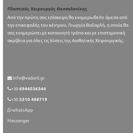
Πλαστικός Χειρουργός Θεσσαλονίκης
Από την πρώτη σας επίσκεψη θα ενημερωθείτε άμεσα από
την επικεφαλής του κέντρου, Γεωργία Βαδαρλή, η οποία θα
σας ενημερώσει με κατανοητό τρόπο και με επιστημονική
ακρίβεια για όλες τις λύσεις της Αισθητικής Χειρουργικής.
info@vadarli.gr
+30
6944536344
+30
2310 488719
whatsApp
Messenger