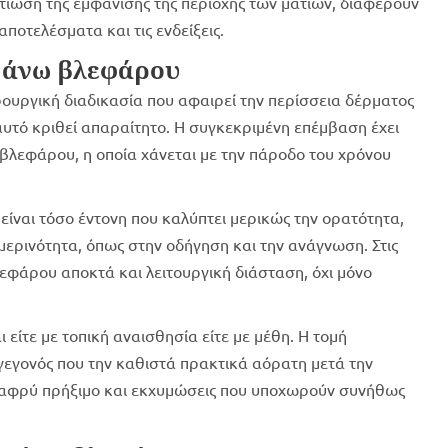
λτίωση της εμφάνισης της περιοχής των ματιών, διαφέρουν
αποτελέσματα και τις ενδείξεις.
ή άνω βλεφάρου
ουργική διαδικασία που αφαιρεί την περίσσεια δέρματος
υτό κριθεί απαραίτητο. Η συγκεκριμένη επέμβαση έχει
βλεφάρου, η οποία χάνεται με την πάροδο του χρόνου
είναι τόσο έντονη που καλύπτει μερικώς την ορατότητα,
ρινότητα, όπως στην οδήγηση και την ανάγνωση. Στις
εφάρου αποκτά και λειτουργική διάσταση, όχι μόνο
 είτε με τοπική αναισθησία είτε με μέθη. Η τομή
γεγονός που την καθιστά πρακτικά αόρατη μετά την
ελαφρύ πρήξιμο και εκχυμώσεις που υποχωρούν συνήθως