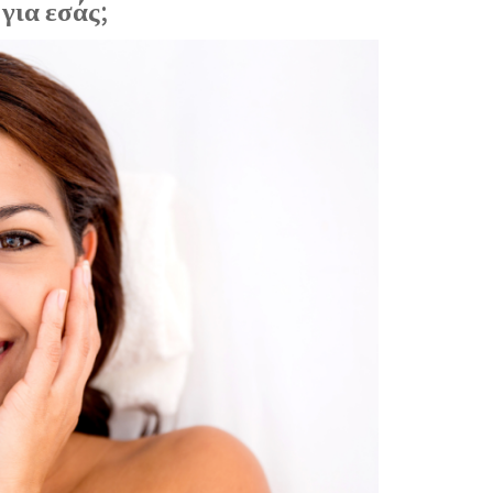
για εσάς;