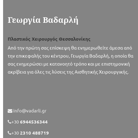
Γεωργία Βαδαρλή
Πλαστικός Χειρουργός Θεσσαλονίκης
Από την πρώτη σας επίσκεψη θα ενημερωθείτε άμεσα από
την επικεφαλής του κέντρου, Γεωργία Βαδαρλή, η οποία θα
σας ενημερώσει με κατανοητό τρόπο και με επιστημονική
ακρίβεια για όλες τις λύσεις της Αισθητικής Χειρουργικής.
info@vadarli.gr
+30
6944536344
+30
2310 488719