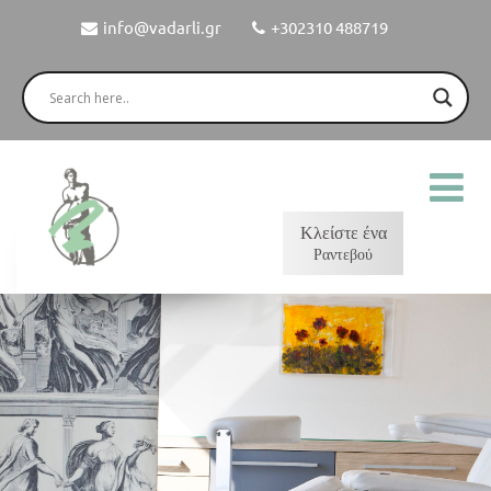
info@vadarli.gr
+302310 488719
Κλείστε ένα
Ραντεβού