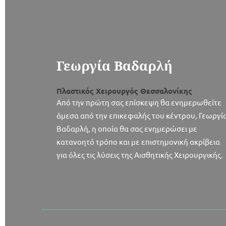
Γεωργία Βαδαρλή
Πλαστικός Χειρουργός Θεσσαλονίκης
Από την πρώτη σας επίσκεψη θα ενημερωθείτε
άμεσα από την επικεφαλής του κέντρου, Γεωργί
Βαδαρλή, η οποία θα σας ενημερώσει με
κατανοητό τρόπο και με επιστημονική ακρίβεια
για όλες τις λύσεις της Αισθητικής Χειρουργικής.