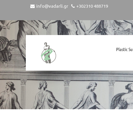
info@vadarli.gr
+302310 488719
Plastic S
Δ.Φ.