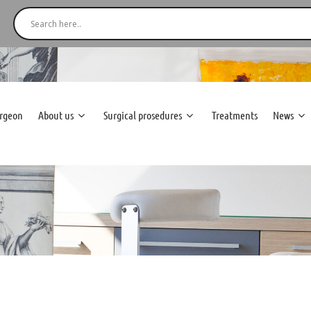
urgeon
About us
Surgical prosedures
Treatments
News