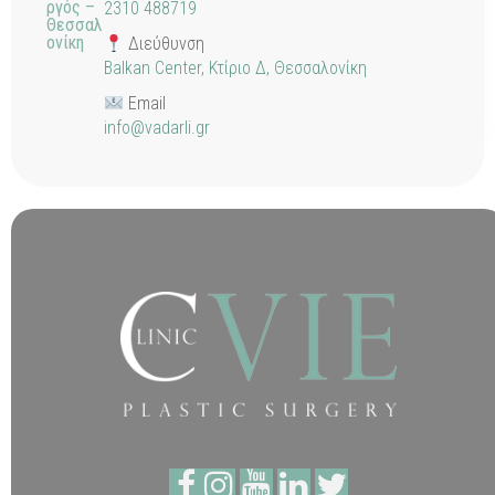
ργός –
2310 488719
Θεσσαλ
ονίκη
Διεύθυνση
Balkan Center, Κτίριο Δ, Θεσσαλονίκη
Email
info@vadarli.gr