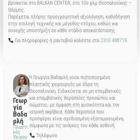
βρίσκεται στο BALKAN CENTER, στο 10ο χλμ Θεσσαλονίκης –
Θέρμης.
Παρέχεται πλήρης προεγχειρητική αξιολόγηση, καθοδήγηση
στην επιλογή τεχνικής και μέγεθος-στόχου, καθώς και
συνεχής υποστήριξη σε κάθε στάδιο αποκατάστασης.
Για πληροφορίες ή ραντεβού καλέστε στο
2310 488719
Η Γεωργία Βαδαρλή είναι πιστοποιημένη
πλαστικός χειρουργός με έδρα τη
Θεσσαλονίκη. Ειδικεύεται σε μη επεμβατικές
και επεμβατικές θεραπείες προσώπου και
Γεωρ
σώματος, με έμφαση στη φυσικότητα και την
γία
ιατρική ακρίβεια. Κάθε θεραπεία που
Βαδα
προσφέρει είναι σχεδιασμένη εξατομικευμένα,
ρλή
σύμφωνα με τις ανάγκες του κάθε ασθενή.
Πλαστι
κός
Τηλέφωνο
Χειρου