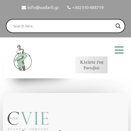
info@vadarli.gr
+302310 488719
Κλείστε ένα
Ραντεβού